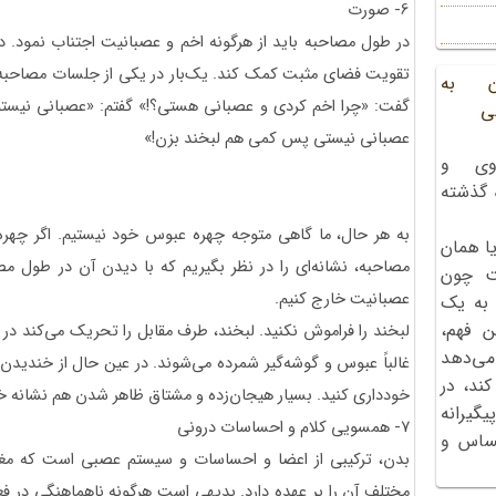
6- صورت
‌در طول مصاحبه باید از هرگونه اخم و عصبانیت اجتناب نمود. د
تقویت فضای مثبت کمک کند. یک‌بار در یکی از جلسات مصاحبه، را
ن به
گفت: «چرا اخم کردی و عصبانی هستی؟!» گفتم: «عصبانی نیستم
ی
عصبانی نیستی پس کمی هم لبخند بزن!»
وی و
ه گذشته
به هر حال، ما گاهی متوجه‌ چهره‌ عبوس‌ خود نیستیم. اگر چه
ا همان
مصاحبه، نشانه‌ای را در نظر بگیریم که با دیدن آن در طول م
ت چون
عصبانیت خارج کنیم.
 به یک
ن فهم،
لبخند را فراموش نکنید. لبخند، طرف مقابل را تحریک می‌کند در پ
می‌دهد
غالباً عبوس و گوشه‌گیر شمرده می‌شوند. در عین حال ‌از خندید
کند، در
خودداری کنید. بسیار هیجان‌زده و مشتاق ظاهر شدن هم نشانه‌ خ
گیرانه
7- همسویی کلام و احساسات درونی
احساس و
بدن،‌ ترکیبی از اعضا و احساسات و سیستم عصبی است که مغ
مختلف آن را بر عهده دارد. بدیهی است هرگونه ناهماهنگی در فع