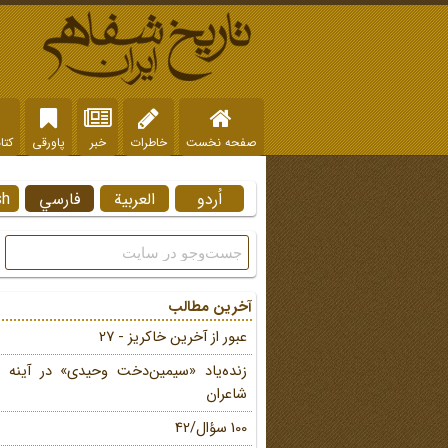
صفحه نخست
خاطرات
خبر
پاورقی
کتا
اُردو
العربية
فارسي
sh
آخرین مطالب
عبور از آخرین خاکریز - 27
زنده‌یاد «سیمین‌دخت وحیدی» در آینه 
شاعران
100 سؤال/42