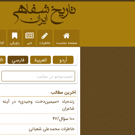
صفحه نخست
خاطرات
خبر
پاورقی
کتا
اُردو
العربية
فارسي
sh
آخرین مطالب
زنده‌یاد «سیمین‌دخت وحیدی» در آینه 
شاعران
100 سؤال/42
خاطرات محمد‌علی شعبانی