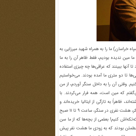
خستین فرماندهان سپاه خراسان) ما را به همراه شهید میرزایی به
ما مین ندیده بودیم، فقط ظاهر آن را به ما
 تا آنها ببینند که عراقی‌ها چه چیزی استفاده
قی‌ها تا دو متری ما آمده بودند. می‌خواستیم
نیم. وقتی آن را به داخل سنگر آوردم، از من
مپاره 60 است! چون اگر می‌گفتم که مین است، همه فرار می‌کردند. با
 این را تازه کاشته‌اند، ظاهراً به تازگی از ایتالیا خریده‌اند و
کسی آن را ندیده است! ما چون کار فنی کرده بودیم، با همان تفکر، هشت نفری در سنگر، ساعت 9 تا 11 صبح
‌تکه‌اش کنیم! بعضی از بچه‌ها که از ما سن
 مطمئن بودند که به زودی ما هشت نفر پیش