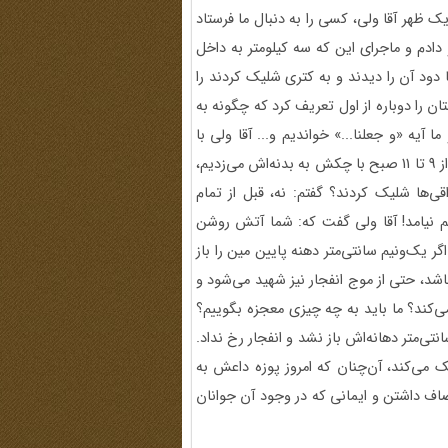
ظهر آقا ولی، کسی را به دنبال ما فرستاد
 دادم و ماجرای این که سه کیلومتر به داخل
دود آن را دیدند و به کتری شلیک کردند را
تان را دوباره از اول تعریف کرد که چگونه به
ا آیه «و جعلنا...» خواندیم و... آقا ولی با
تعجب پرسید که: تو مین را زیر کتری گذاشتی؟ گفتم: آقا ولی، ما از 9 تا 11 صبح با چکش به بدنه‌اش می‌زدیم،
قی‌ها شلیک کردند؟ گفتم: نه، قبل از تمام
م نیامد! آقا ولی گفت که: شما آتش روشن
ر یک‌ونیم سانتی‌متر دهنه پایین مین را باز
 تا شعاع 50 تا 70 متری آن کسی باشد، حتی از موج انفجار نیز شهید می‌شود و
‌کند؟ ما باید به چه چیزی معجزه بگوییم؟
ی‌متر دهانه‌اش باز نشد و انفجار رخ نداد.
ک می‌کند، آن‌چنان که امروز پوزه داعش به
نصاف داشتن و ایمانی که در وجود آن جوانان