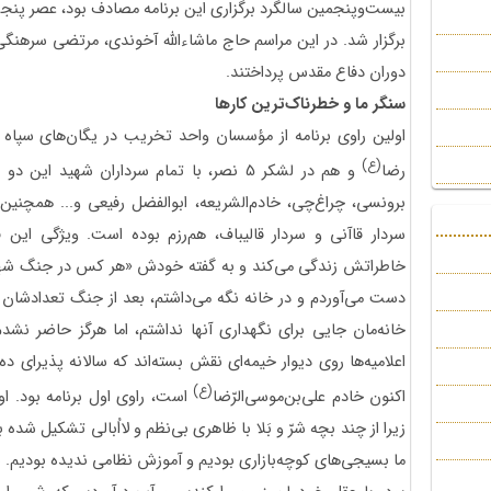
برگزار شد. در این مراسم حاج ماشاءالله آخوندی، مرتضی سرهنگی
دوران دفاع مقدس پرداختند.
سنگر ما و خطرناک‌ترین کارها
اولین راوی برنامه از مؤسسان واحد تخریب در یگان‌های سپاه 
(ع)
رضا
و هم در لشکر 5 نصر، با تمام سرداران شهید 
برونسی، چراغ‌چی، خادم‌الشریعه، ابوالفضل رفیعی و... همچنین 
سردار قاآنی و سردار قالیباف، هم‌رزم بوده است. ویژگی این 
خاطراتش زندگی می‌کند و به گفته خودش «هر کس در جنگ شهید م
دست می‌آوردم و در خانه نگه می‌داشتم، بعد از جنگ تعدادشان به
خانه‌مان جایی برای نگهداری آنها نداشتم، اما هرگز حاضر نشدم
اعلامیه‌ها روی دیوار خیمه‌ای نقش بسته‌اند که سالانه پذیرای ده
(ع)
اکنون خادم علی‌بن‌موسی‌الرّضا
است، راوی اول برنامه بود. او
زیرا از چند بچه شرّ و بَلا با ظاهری بی‌نظم و لااُبالی تشکیل شده