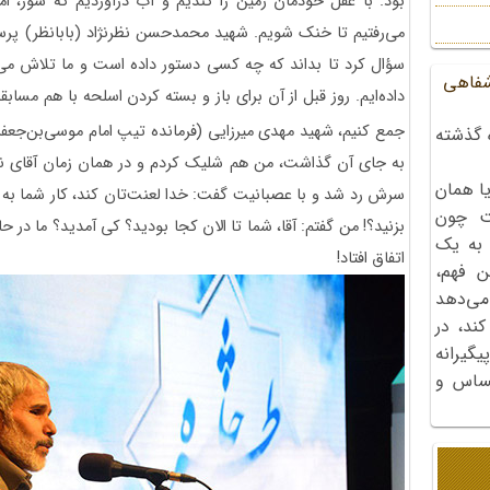
بود. با عقل خودمان زمین را کندیم و آب درآوردیم که شور، ا
می‌رفتیم تا خنک شویم. شهید محمد‌حسن نظرنژاد (بابانظر) پرسید 
سؤال کرد تا بداند که چه کسی دستور داده است و ما تلاش می‌
شفاهی
داده‌ایم. روز قبل از آن برای باز و بسته کردن اسلحه با هم مسابق
جمع کنیم، شهید مهدی میرزایی (فرمانده تیپ امام موسی‌بن‌جعفر
 گذشته
به جای آن گذاشت، من هم شلیک کردم و در همان زمان آقای نظرن
ا همان
سرش رد شد و با عصبانیت گفت: خدا لعنت‌تان کند، کار شما به ج
ت چون
بزنید؟! من گفتم: آقا، شما تا الان کجا بودید؟ کی آمدید؟ ما در
 به یک
اتفاق افتاد!
ن فهم،
می‌دهد
کند، در
گیرانه
احساس و