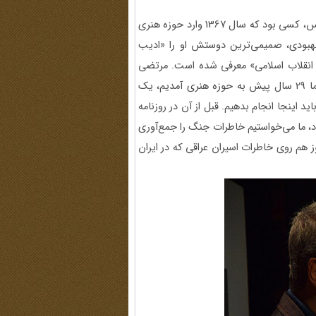
راوی دوم دویست‌وهشتادوششمین برنامه شب خاطره دفاع مقدس، کسی بود که سال 1367 وارد حوزه هنری
ه بهبودی، صمیمی‌ترین دوستش او را «ادیب
ر انقلاب اسلامی» معرفی شده است. مرتضی
سرهنگی، مؤسس دفتر ادبیات و هنر مقاومت گفت: «زمانی که ما 29 سال پیش به حوزه هنری آمدیم، یک
 اینجا انجام بدهیم. قبل از آن در روزنامه
 ما می‌خواستیم خاطرات جنگ را جمع‌آوری
ز هم روی خاطرات اسیران عراقی که در ایران