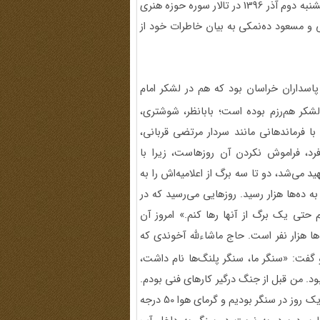
بیست‌وپنجمین سالگرد برگزاری این برنامه مصادف بود، عصر پنجشنبه دوم آذر 1396 در تالار سوره حوزه هنری
 و مسعود ده‌نمکی به بیان خاطرات خود از
پاسداران خراسان بود که هم در لشکر امام
این دو لشکر هم‌رزم بوده است؛ بابانظر، شوشتری‌،
با فرماندهانی مانند سردار مرتضی قربانی،
فرد، فراموش نکردن آن روزهاست، زیرا با
ی‌شد، دو تا سه برگ از اعلامیه‌اش را به
 ده‌ها هزار رسید. روزهایی می‌رسید که در
 حتی یک برگ از آنها رها کنم.» امروز آن
‌ها هزار نفر است. حاج ماشاءلله آخوندی که
 گفت: «سنگر ما، سنگر پلنگ‌ها نام داشت،
 بود. من قبل از جنگ درگیر کارهای فنی بودم.
ما بسیجی‌های کوچه‌بازاری بودیم و آموزش نظامی ندیده بودیم. یک روز در سنگر بودیم و گرمای هوا 50 درجه