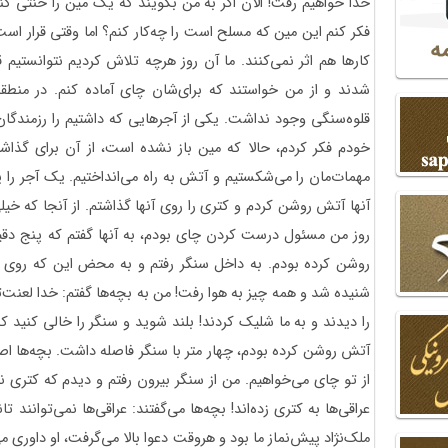
خدا خواهیم رفت! الان اگر به من بگویند که یک مین را خنثی کن
فکر کنم این مین که مسلح است را چه‌کار کنم؟ اما وقتی قرار اس
کارها هم اثر نمی‌کنند. ما آن روز هرچه تلاش کردیم نتوانستیم
شدند و از من خواستند که برای‌شان چای آماده کنم. در منطق
قلوه‌سنگی وجود نداشت. یکی از آجرهایی که داشتیم را رزمندگان
خودم فکر کردم، حالا که مین باز نشده است، از آن برای گذاش
مهمات‌مان را می‌شکستیم و آتش به راه می‌انداختیم. یک آجر ر
آنها آتش روشن کردم و کتری را روی آنها گذاشتم. از آنجا که خی
روز من مسئول درست کردن چای بودم، به آنها گفتم که پنج دقیقه
روشن کرده بودم. به داخل سنگر رفتم و به محض این که روی ز
شنیده شد و همه چیز به هوا رفت! من به بچه‌ها گفتم: خدا لعنت
را دیدند و به ما شلیک کردند! بلند شوید و سنگر را خالی کنید 
آتش روشن کرده بودم، چهار متر با سنگر فاصله داشت. بچه‌ها اصرار
از تو چای می‌خواهیم. من از سنگر بیرون رفتم و دیدم که کتری ن
عراقی‌ها به کتری زده‌اند! بچه‌ها می‌گفتند: عراقی‌ها نمی‌توانند ت
ملک‌نژاد پیش‌نماز ما بود و هروقت دعوا بالا می‌گرفت، او داوری م