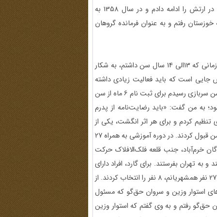
5600 نفر را در این رابطه آموزش داده‌ام. بعد از انقلاب، خدمت در ارتش را ادامه دادم و در سال 1358 به
خوزستان رفتم و به عنوان فرمانده گروهان
در دوران بچگی آدم خیلی پر جنب و جوش و فعالی بودم، حتی زمانی که 13الی 14 سال سن داشتم، به شکار
تش جایی است که باید فعالیت زیادی داشته
باشید؛ اصلا انگار من برای ارتش ساخته شده بودم. زمانی که به سن سربازی رسیدم برای ثبت نام 6 ماه از سن
بود؛ به من گفت: «باید رضایت‌نامه از پدرم
 تنظیم کردم و برای هر اثر انگشت، یکی از
انگشت‌هایم را زدم و نامه را تحویل دادم. بدون تحقیق نامه را از من قبول کردند. در دوره آموزشی به همراه 27
ان خرم‌آباد، جنب قلعه فلک‌الافلاک حرکت
و به تهران بفرستند. برای گارد، افراد دارای
180 سانتیمتر قد را انتخاب می‌کردند. قد من 170سانت بود؛ از بین 27 نفر همشهریانم، 8 نفر را انتخاب کردند. از
ای استوار وزین و سروان حق‌گو که مسئول
ن حق‌گو رفتم و به وی گفتم که استوار وزین