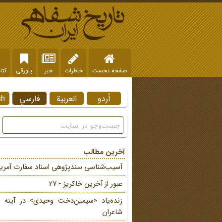
صفحه نخست
خاطرات
خبر
پاورقی
کتا
اُردو
العربية
فارسي
sh
آخرین مطالب
آسیب‌شناسی سندپژوهی اسناد سفارت آمریک
عبور از آخرین خاکریز - 27
زنده‌یاد «سیمین‌دخت وحیدی» در آینه 
شاعران