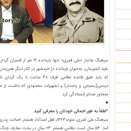
ﺳﺮﻫﻨﮓ ﺟﺎﻧﺒﺎﺯ ‌«ﻋﻠﯽ ﻗﻤﺮﯼ‌» ﺗﻨﻬﺎ 
ﻋﻠﯿﻪ ﮐﺸﻮﺭﻣﺎﻥ، ﺑﻪﻋﻨﻮﺍﻥ ﻓﺮﻣﺎﻧﺪﻩ دژ خرمشهر ﺩﺭ ﮐﻨﺎﺭ دیگر هم‌رزمان
ﮐﻪ ﺑﺎﯾﺪ ﻃﺒﻖ ﻗﺎﻋﺪﻩ ﻧﻈﺎﻣﯽ ﻇﺮﻑ 48 
متجاوز صدام ﺍﯾﺴﺘﺎﺩﮔﯽ ﮐﺮﺩ.
■
*
لطفاً به طور اجمالی خودتان را معرفی کنید.
سرهنگ علی قمری، متولد1323، اهل اسدآباد هس
آمد. 54 سال است نظامی هستم. 24 سال در