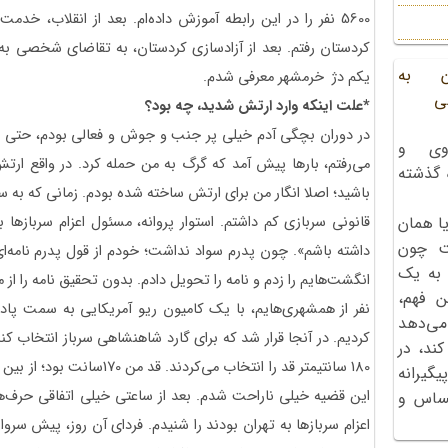
کردستان رفتم. بعد از آزادسازی کردستان، به تقاضای شخصی به 
ن به
یکم دژ خرمشهر معرفی شدم.
ی
*علت اینکه وارد ارتش شدید، چه بود؟
وی و
می‌رفتم، بارها پیش آمد که گرگ به من حمله کرد. در واقع ار
ه گذشته
قانونی سربازی کم داشتم. استوار پروانه، مسئول اعزام سربازها 
ا همان
ت چون
داشته باشم». چون پدرم سواد نداشت؛ خودم از قول پدرم نامه‌ای
 به یک
ن فهم،
نفر از همشهری‌هایم، با یک کامیون ریو آمریکایی به سمت پادگ
می‌دهد
کردیم. در آنجا قرار شد که برای گارد شاهنشاهی سرباز انتخاب کنند 
کند، در
گیرانه
این قضیه خیلی ناراحت شدم. بعد از ساعتی خیلی اتفاقی حرف‌ه
احساس و
اعزام سربازها به تهران بودند را شنیدم. فردای آن روز، پیش سروا