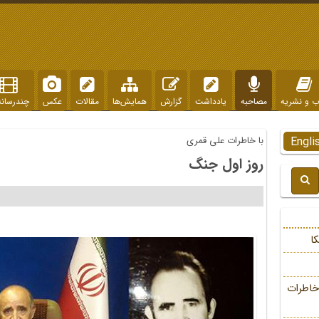
ب و نشریه
مصاحبه
یادداشت
گزارش
همایش‌ها
مقالات
عکس
چندرسانه
Engli
با خاطرات علی قمری
روز اول جنگ
ا
خاطرات