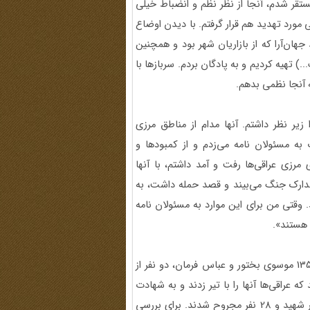
ستقر شدم، آنجا از نظر نظم و انضباط خیلی
 مورد تهدید هم قرار گرفتم. با دیدن اوضاع
هان‌آرا که از بازاریان شهر بود و همچنین
) تهیه کردیم و به پادگان بردم. سربازها با
 آنجا نظمی بدهم.
ا زیر نظر داشتم. آنها مدام از مناطق مرزی
به مسئولان نامه می‌زدم و از کمبودها و
مرزی عراقی‌ها رفت و آمد داشتم، با آنها
 تدارک جنگ می‌بیند و قصد حمله داشت، به
د. وقتی من برای این موارد به مسئولان نامه
 هستند».
یکم خرداد 1359 درگیری‌ها به صورت جدی آغاز شد. 15 خرداد 1359 موسوی بختور و عباس فرمان، دو نفر از
ه عراقی‌ها آنها را با تیر زدند و به شهادت
رساندند. از افراد گروهان من تا قبل از شروع رسمی جنگ، 17 نفر شهید و 28 نفر مجروح شدند. برای بررسی