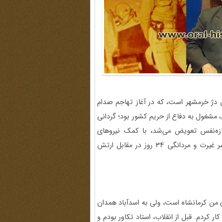
ﺑﺎﺯﻣﺎﻧﺪﻩ 19 ﻧﻔﺮ ﺍﺯ ﺍﻓﺴﺮﺍﻥ ﮔﺮﺩﺍﻥ ﺩﮊ ﺧﺮﻣﺸﻬﺮ ﺍﺳﺖ، ﮐﻪ ﺩﺭ ﺁﻏﺎﺯ ﺗﻬﺎﺟﻢ صدام
، ﻣﺸﻐﻮﻝ ﺑﻪ ﺩﻓﺎﻉ ﺍﺯ ﺣﺮﯾﻢ ﮐﺸﻮﺭ ﺑﻮﺩ؛ ﮔﺮﺩﺍﻧﯽ
ﺳﺎﻋﺖ ﺑﺎ ﯾﮏ ﮔﺮﺩﺍﻥ ﺗﺎﺯﻩﻧﻔﺲ ﺗﻌﻮﯾﺾ ﻣﯽﺷﺪ، ﺑﺎ ﮐﻤﮏ ﻧﯿﺮﻭﻫﺎﯼ
ﻣﺮﺩﻣﯽ‌(ﺑﺴﯿﺠﯽ ﻭ ﭘﺎﺳﺪﺍﺭ‌) ﻭ ﺗﺠﻬﯿﺰﺍﺕ ﻣﺤﺪﻭﺩﯼ ﮐﻪ ﺩﺍﺷﺖ، ﺍﺯ سر ﻏﯿﺮﺕ ﻭ ﻣﺮﺩﺍﻧﮕﯽ 34 ﺭﻭﺯ ﺩﺭ ﻣﻘﺎﺑﻞ ارتش
تم. اصالت پدری من کرمانشاه است، ولی به اسدآباد همدان
 بحث معارف جنگ کار کردم. قبل از انقلاب، استاد تکاور بودم و