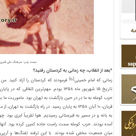
سمت چپ: سرهنگ علی قمری
*بعد از انقلاب، چه زمانی به کردستان رفتید؟
(ره)
زمانی که امام خمینی
فرمودند که کردستان را آزاد کنید. من 
تاریخ 15 شهریور ماه 1358 بودم. مهم‌ترین اتفاق
حزب کومله به ما در در حین بازگشت به تهران بود. ماموریت ما 
قربان، 10 آبان 1358 به پایان رسید. در راه بازگشت به
به بانه و در مسیر به قبرستانی رسیدیم. هوا تقریباً ابری بود. چ
آمده بودند. حزب کومله سمت راست جاده کمین کرده بود. آنها ل
میان جمعیت مخفی شده بودند. با این ترفند تفنگ‌ها و آرپی‌ج