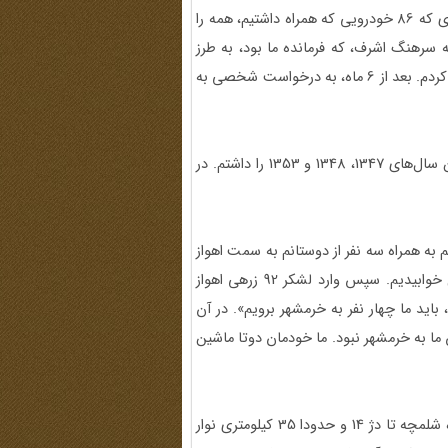
بودند. با رسیدن یگان ما به قبرستان، درگیری شروع شد. به طوری که 86 خودرویی که همراه داشتیم، همه را
دند. از جمله سرهنگ اشرف، که فرمانده ما بود، به طرز
فجیعی به شهادت رسید. بعد از این اتفاق 6 ماه در تهران خدمت کردم. بعد از 6 ماه، به در‌خواست شخصی به
قبل از انقلاب سابقه خدمت در جبهة جنوب و درگیری با عراق بین سال‌های 1347، 1348 و 1353 را داشتم. در
رفتم، 5 فرورین همان سال هم به همراه سه نفر از دوستانم به سمت اهواز
حرکت کردیم. بعد از اینکه به اهواز رسیدیم، شب اول را در هتل خوابیدیم. سپس وارد لشکر 92 زرهی اهواز
، باید ما چهار نفر به خرمشهر برویم». در آن
ن ما به خرمشهر نبود. ما خودمان دوتا ماشین
من به عنوان فرمانده گروهان یکم گردان دژ خرمشهر، در محدوده شلمچه تا دژ 14 و حدودا 35 کیلومتری نوار