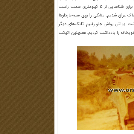
دقیق‌تر از اوضاع، شب 16 خرداد 1359 به همراه سروان زارعیان برای شناسایی از 5 کیلومتری سمت راست
شتند، وارد خاک عراق شدیم. تشکی را روی سیم‌خاردارها
تانک قرار داشت. یواش یواش جلو رفتیم. تانک‌های دیگر
داشتند. همان شب اطلاعات حدود 16 گردان و توپخانه را یادداشت کردیم. همچنین اتیکت