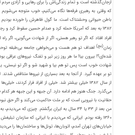
ازجان‌گذشته است و تمام زندگی‌اش را برای رهایی و آزادی مردم ا
که وقتی به رهبری فرقه‌ها نگاه می‌کنیم، خوب متوجه می‌شویم
باطن حیوانی وحشتناک است. ما گول ظاهرش را خورده بودیم و
1382 به بعد که آمریکا حمله کرد و صدام حسین سقوط کرد و
افراد افتاد که اگر تو رهبر هستی، اگر از شهادت می‌گویی، اگر راه
(عج)
زمان
اهداف تو هم هست و می‌خواهی جامعه بی‌طبقه توحیدی
شده‌ای؟! بیرون بیا! ما هر روز زیر تیر و تفنگ نیروهای عراقی بو
شهادت خوب است پس تو هم بیا و شهید شو و اگر تو نیستی، یک ن
تو بر عهده ‌گیرد. از آنجا به بعد بسیاری از نیروها متناقض شدند.
از سال 1382 خیلی بیشتر شد. خیلی از افراد فرار کردند، خی
می‌گذرد. جنگ هنوز هم ادامه دارد. آن جبهه و این جبهه هر کدام ف
حقانیت با نیرویی است که بر ملت حاکمیت می‌کند و اگر حق نب
من بعد از 33 یا 34 سال به ایران برگشتم. چیزی که می
1360 رفته بودم. ایرانی که می‌دیدم با ایرانی که سازمان تبلیغ
خیابان‌های تهران آمدم، اتوبان‌ها، تونل‌ها و ساختمان‌ها را می‌