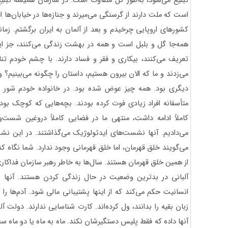
تبلیغ می‌شود، به‌طور کل متفاوت است. در سازمان همیشه تبلی
است که ملت دارند از گرسنگی می‌میرند و جنازه‌ها در خیابان‌ها ا
کشورهای اروپایی چرخیدم و بعد از آلمان به ایران برگشتم. زمان
همه‌جا گل و بلبل است و همه در بهشت زندگی می‌کنند، جز ایران
تعریف می‌کنند، بیکاری و فقر و فساد دارند. با چشم خودم تن
می‌زدند و ما که الان بیرون هستیم، داستان را چگونه می‌بینیم؟ و
دیگری بود. همه چیز عوض شده بود. در خانواده خودم شور ز
متأسفانه افراد زیادی فوت کرده بودند. بچه‌هایی که کوچک بودن
کاملاً ادامه داشت، منتهی ما در فضایی کاملاً دروغین شس
می‌دادیم. آنها نشست‌های ایدئولوژیک می‌گذاشتند. در این نشست‌
می‌گویند خلق قهرمان، اما خلق قهرمانی وجود ندارد. شما نگاه کن
از همین خلق قهرمان هستند. سال‌ها به خاطر رهبر سازمان فداکار
آلبانی در بدترین وضعیت در حال زندگی کردن هستند. آنها س
انسانیت حکم می‌کند که از اینها پشتیبانی مالی شود. آدم‌ها ر
زبان بقیه را بدانند، ول کرده‌اند. کارت شناسایی ندارند. دولت 
آنها داده که فقط پلیس دستگیرشان نکند. ماه به ماه یا دو ماه سه 