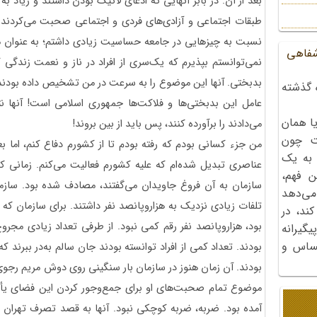
بعد از آن. در بابر آنهایی که ادعای لائیک بودن داشتند و زیاد 
طبقات اجتماعی و آزادی‌های فردی و اجتماعی صحبت می‌کردند. 
نسبت به چیزهایی در جامعه حساسیت زیادی داشتم؛ به عنوان مث
شفاهی
نمی‌توانستم بپذیرم که یک‌سری از افراد در ناز و نعمت زندگی ک
بدبختی. آنها این موضوع را به سرعت در من تشخیص داده بودند
 گذشته
عامل این بدبختی‌ها و فلاکت‌ها جمهوری اسلامی است! آنها نت
ا همان
می‌دادند را برآورده کنند، پس باید از بین بروند!
ت چون
من جزء کسانی بودم که رفته بودم تا از کشورم دفاع کنم، اما ب
 به یک
عناصری تبدیل شده‌ام که علیه کشورم فعالیت می‌کنم. زمانی که 
ن فهم،
سازمان به آن فروغ جاویدان می‌گفتند، مصادف شده بود. سازم
می‌دهد
تلفات زیادی نزدیک به هزاروپانصد نفر داشتند. برای سازمان که 
کند، در
بود، هزاروپانصد نفر رقم کمی نبود. از طرفی تعداد زیادی مجروح
گیرانه
احساس و
بودند. تعداد کمی از افراد توانسته بودند جان سالم به‌در ببرند
بودند. آن زمان هنوز در سازمان بار سنگینی روی دوش مریم رجوی
موضوع تمام صحبت‌های او برای جمع‌وجور کردن این فضای یأس
آمده بود. ضربه، ضربه کوچکی نبود. آنها به قصد تصرف تهران حم