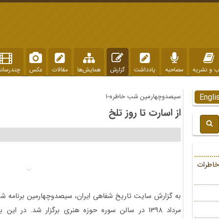
ب و نشریه
مصاحبه
یادداشت
گزارش
همایش‌ها
مقالات
عکس
چندرسانه
Engli
سیصدوچهارمین شب خاطره-1
از اسارت تا روز تلخ
خاطرات
به گزارش سایت تاریخ شفاهی ایران، سیصدوچهارمین برنامه 
مرداد 1398 در سالن سوره حوزه هنری برگزار شد. در این