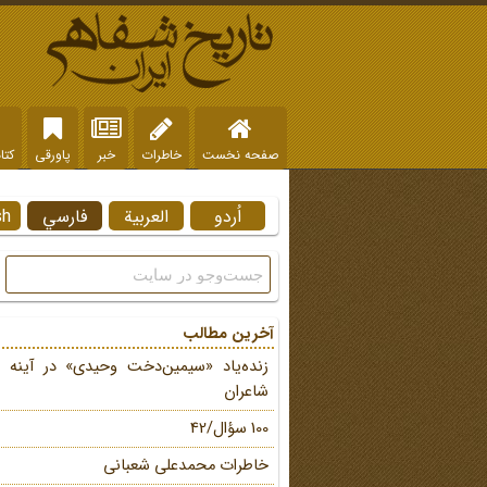
صفحه نخست
خاطرات
خبر
پاورقی
کتا
اُردو
العربية
فارسي
sh
آخرین مطالب
زنده‌یاد «سیمین‌دخت وحیدی» در آینه 
شاعران
100 سؤال/42
خاطرات محمد‌علی شعبانی