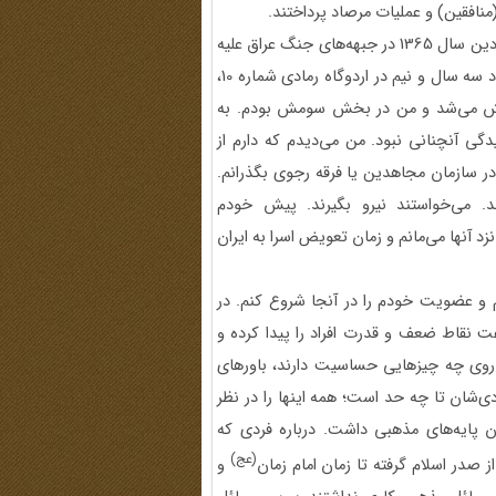
افقین) و عملیات مرصاد پرداختند.
بخشعلی علیزاده، راوی اول برنامه بود. وی گفت: «من ابتدای فروردین سال 1365 در جبهه‌های جنگ عراق علیه
ایران، در منطقه موسیان به دست نیروهای بعثی اسیر شدم. حدود سه‌ سال ‌و نیم در اردوگاه رمادی شماره 10،
ر بخش می‌شد و من در بخش سومش بودم. به
ی آنچنانی نبود. من می‌دیدم که دارم از
در سازمان مجاهدین یا فرقه رجوی بگذرانم.
دند. می‌خواستند نیرو بگیرند. پیش خودم
د آنها می‌مانم و زمان تعویض اسرا به ایران
م و عضویت خودم را در آنجا شروع کنم. در
ت نقاط ضعف و قدرت افراد را پیدا کرده و
، روی چه چیزهایی حساسیت دارند، باورهای
‌شان تا چه حد است؛ همه اینها را در نظر
ن پایه‌های مذهبی داشت. درباره فردی که
(عج)
 صدر اسلام گرفته تا زمان امام زمان
و