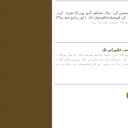
یں کرنے والے مختلف گروہوں کا تجزئیہ کرتے
ہوئےآذربائیجان کے مہاجروں، روس اوربرطانیہ کی قونصلیٹ(قونصل خانہ) اور ریڈیو مشہد(۳)
ت کا عنصر بتایا ہے
 سے حکمرانی تک
ہوگا اور بہت بلند قسمت کا حامل ہوگا۔
کہ اس کے سامنے کوئی ٹک نہیں سکے گا۔
ے زمانے میں اس کی شخصیت بے مثل و بے