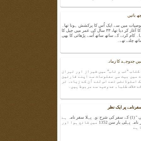
ھ باتیں
صیات میں سے ایک اُس کا پرکشش ہونا تھا۔
اُس نے چودہ سال کی عمر سے ہی جدوجہد کا آغاز کر دیا تھا، ۳۳ سال کی عمر میں جیل کا
ل تک جیل میں رہا۔ کام کرنے کے ساتھ ساتھ اُسے پڑھائی کا بھی
تھ چلتے تھے۔
یں جدوجہد کا زمانہ
کتاب "تب و تاب" میں شیراز اور تہران
ے میں بہت سی معلومات سے اپنے قارئین
ک اسٹوڈنٹس تھے اس لئے اُن کے زیادہ تر
 خلاف طلباء جدوجہد سے مربوط ہیں۔
سفرنامے پر ایک نظر
" مسیر طالبی" یا" ابوطالب بن محمد اصفہانی " (1) کے سفر کی شرح ،وہ پہلا سفر نامہ ہے
جو ایرانیوں نے یورپ کے بارے میں لکھا،یہ سفر نامہ پہلی بار سن 1352 میں شائع ہوا اور
 ہے