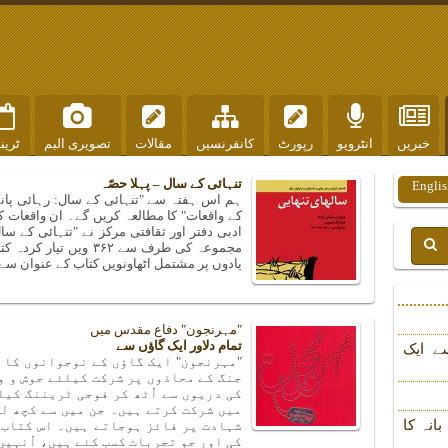
خبریں
انٹرویو
رپورٹ
کانفرنسیں
مقالات
تصویری البم
ٹرین
تنہائی کے سال – پہلا حصّہ
Englis
ہم اس ہفتہ سے "تنہائی کے سال: رہائی پان
کے واقعات" کا مطالعہ کریں گے۔ ان واقعات کو
مجموعہ کی طرف سے ۳۶۲ 
یادوں پر مشتمل اٹھاونویں کتاب کے عنوان سے 
"مہرنجون" دفاع مقدس میں
تمام دلاور ایک گاؤں سے
ے ایک
"مہرنجون" ایک گاؤں کے نوجوانوں کا 
جنگ کے محاذوں پر شرکت کیلئے جوش و و
کی دریوں سے اُٹھ کر فوجی ٹریننگ کی
میں شرکت کرتے ہیں۔ جن میں سے کچھ ل
انہ کا
شہادت پر فائز ہوجاتے ہیں۔ اس کتاب 
کی اور جو تجربات کسب کئے ہیں، اُنہیں