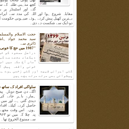
کچھ مذہبی طلبہ کے سا
گئے اور اسٹینڈز پر ب
مقابلہ شروع ہوا اور اللہ کی مدد سے ایرانی
بہترین کھیل پیش کرتے ہوئے صیہونی حکومت کی
دو-ایک سے شکست دے دی۔
حجت الاسلام والمسلم
سید محمد جواد ہا
ڈائری سے
"1987 میں حج کا خونی واقعہ"
دراصل مسعود کو خو
دیکھا، مجھے سے کہن
"ماں آج مکہ میں اس
خونی واقعہ پیش آ
کئی ایرانی شہید اور کئی زخمی ہوے ہی
پیشوائی بھی مرتے مرتے بچے ہیں
ساواکی افراد کے ساتھ 
اگلے دن صبح دوبارہ پیغا
ہمارے باہر جانے کی
دیدی گئی ہے اور میں 
حاصل کرنے کیلئے اقدا
ہوں۔ اس وقت مجھے و
سے ممنوع الخروج تھا۔