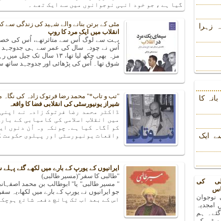
گیا ہے ، جو خود انہی نوجوانوں میں سے ایک تھے ۔
مٹی کے برتن بنانے والے شہید کی زندگی سے کچ
 زہرا
انقلاب میں ایک مرد کا روپ
بہت سے لوگ اُس سے متاثرتھے، اُس کی خصو
مزہ بھی چکھ لیا تھا، ۱۳ سا
شوق تھا۔ اُس کی پڑھائی اور جدوجہد ساتھ سا
"تب و تاب*" محمد رضا فرتوک زادہ کی نگاہ م
انہ کا
شیراز یونیورسٹی کی انقلابی فضا کا واقعہ
ڈاکٹر محمد رضا فرتوک زادہ نے اپنی 
میں انقلاب اسلامی کی کامیابی کے بار
کو آگاہ کیا ہے۔ چونکہ وہ اُن دنوں ای
ے ایک
واقعات یونیورسٹی اور پہلوی حکومت کے
ایرانیوں کے یورپ کے بارے میں لکھے گئے پہلے 
"طالبی کا سفر"(مسیر طالبی)
لی کی
اس
 نوجوان
اس کے بعد اب تک پانچ دفعہ شائع ہوچکا
 امجدیہ
 گئے۔ ہم
رسٹی کے