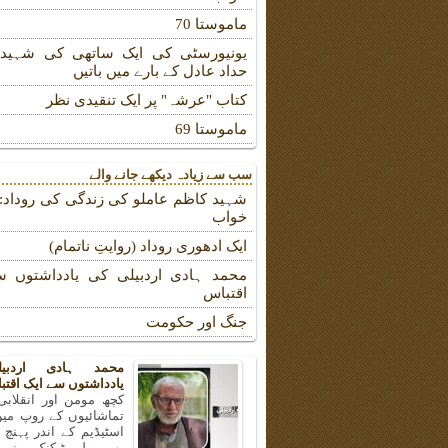
ماموستا 70
یونیورسٹی کی ایک ساتھی کی شہیدہ
حداد عادل کے بارے میں باتیں
کتاب "عرشہ" پر ایک تنقیدی نظر
ماموستا 69
سب سے زیادہ دیکھے جانے والے
شہید کاظم عاملو کی زندگی کی روداد: ب
خواب
ایک ادھوری روداد (روایتِ ناتمام)
محمد ہادی اردبیلی کی یادداشتوں س
اقتباس
جنگ اور حکومت
محمد ہادی اردبی
یادداشتوں سے ایک اقتب
کچھ مومن اور انقلابی
تماشائیوں کے روپ میں
اسٹیڈیم کے اندر پہنچ
بھی پولی ٹیکنک یونیو