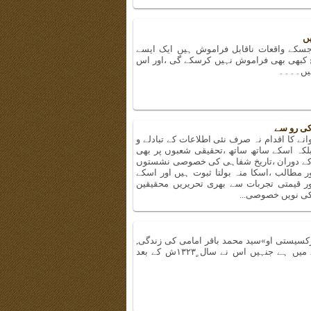
ں
جسکے واقعات ناقابل فراموش ہیں ایک ایسے
 کبھی بھی فراموش نہیں کرسکے گی ،اور اس
ہیں۔۔۔۔
کی رو سے
کا اقدام نہ صرف نئی اطلاعات کے تبادلے و
بلکہ اسکے ساتھ ساتھ ،تحقیقی شعبوں پر بھی
ں کے دوران ،تاریخ شفاہی کی خصوصی نشستوں
ور مطالب ،اسکا منہ بولتا ثبوت ہیں اور اسکے
ور قیمتی تجربات سے بھری تحریریں محقیقین
کی نویں خصوصی...
رکسیستی او»سید محمد باقر امامی کی زندگی,
اس کی سرگرمیوں اور ان گروہوں کے بارے میں ہے جنہیں اس نے سال ٍ۱۳۲۳ش کے بعد