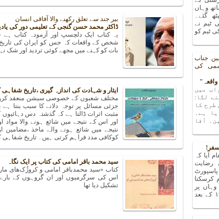
تھ وہاں
یٹھ گئے۔
بیر جند سے تعلق رکھنے والا آفاقی انسان
 ٹیم نے
ڈاکٹر محمد حسن گنجی کے تعلیمی دور کی یادی
 ٹیم کو
یہ کتاب ایک دلچسپ اور آزمودہ کتاب ہے 
شخص کے واقعات کہ جس کو ایران کی تاریخ
بات کو کہنے میں مجھے کوئی تردید اور شک ن
ین جناب
شمی کی
اب میں
ایثار و شہادت کی اندازہ گیری ،تاریخ شفاہی 
ے لگا:
مختلف شعبوں کے خصوصی سیشن منعقد کروانے 
 طرح کا
جزئی مسائل پر توجہ دلانے کا سبب بنتا ہے 
یا ہے۔
مثبت اثرات ڈالتا ہے کہ گذشتہ دس دہائیو
ن۔ آقا
اور اس کے نتیجے میں شائع ہونے والا مواد ا
نتیجے میں شائع ہونے والے ماخذ ،مضامین ا
کوکافی مدد فراہم کرتی ہیں۔ تاریخ شفاہی 
سفر!
م آیا کہ
سید محمد باقر امامی کی کتاب پر ایک نگاہ
 رضایت
کتاب «سید محمدباقر امامی و کروژُک‌های ما
پاسپورٹ
م کرسکتا
تشکیل دیا تھا
ہاں پر
پتہ چلا کہ میں تو ۱۹۶۳ کے بعد