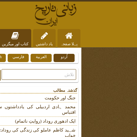
پہلا صفحہ
یاد داشتیں
کتاب اور میگزین
اُردو
العربية
فارسي
h
ہم سے رابطہ
گذشتہ مطالب
جنگ اور حکومت
محمد ہادی اردبیلی کی یادداشتوں س
اقتباس
ایک ادھوری روداد (روایتِ ناتمام)
شہید کاظم عاملو کی زندگی کی روداد: ب
خواب