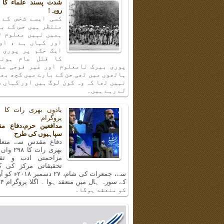
شدت پسند علماء کا 
رویہ!
کسی ایسے شخص کے 
منتظر ہیں جس کے با
ہمیں نہیں معلوم ت
اور کہاں ہے ، او
ایک حکم پر پوری 
کا قتل عام ہونا
پوری بیرک نامعلوم اور غیر فوجی عن
ہاتھوں میں تھی جن کے بارے میں کچھ بھ
نہیں تھا کہ وہ کون لوگ ہیں اور کہاں س
لے رہے ہیں۔
پروگرام
مدافعین حرم،دفاع م
سپاہیوں کی طرح
دفاع مقدس سے متعلق
بھری رات ک
مزاحمتی ادب و ثق
تحقیقاتی مرکز کی 
سے، جمعرات کی شام، 
کو منعقد ہوگا۔