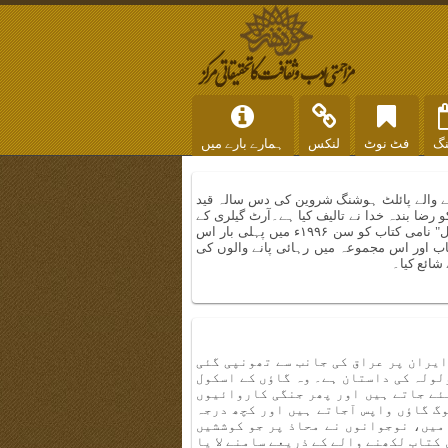
نگ
فٹ نوٹ
لنکس
ہمارے بارے میں
ے والے پائلٹ ہوشنگ شروین کی دس سالہ قید
 رضا بندہ خدا نے تالیف کیا ہے۔آرٹ گیلری کے
ادبی دفتر اور ثقافتی مرکز نے "تنہائی کے سال" نامی کتاب کو سن ۱۹۹۶ء میں پہلی بار اس
ویں تیار کردہ کتاب اور اس مجموعہ میں رہائی پانے والوں کی
شائع کیا۔
ایران پر عراق کی جانب سے تھونپی گئی
لولہ کی داستان ہے۔ وہ گاؤں کے اسکول
لئے جاتے ہیں اور پھر جنگی کاروائیوں
وگ گاؤں واپس آجاتے ہیں اور کچھ درجہ
میں، نوجوانوں نے محاذ پر جو کوششیں
 کتاب لکھنے والے کے ذریعے سامنے لا یا