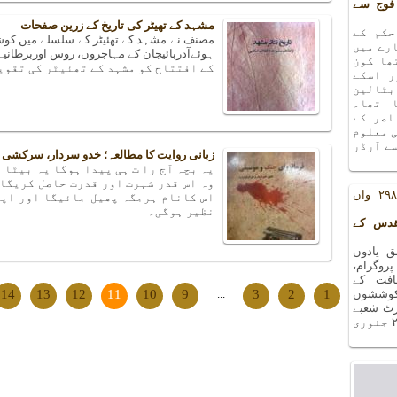
فوج سے
مشہد کے تھیٹر کی تاریخ کے زرین صفحات
حکم کے
مصنف نے مشہد کے تھئیٹر کے سلسلے میں کوشش
رے میں
ھا کون
کے افتتاح کو مشہد کے تھئیٹر کی تقوی
ر اسکے
بٹالین
 تھا۔
اصر کے
ی معلوم
ے آرڈر
زبانی روایت کا مطالعہ؛ خدو سردار، سرکشی
یہ بچہ آج را ت ہی پیدا ہوگا یہ بیٹا 
وہ اس قدر شہرت اور قدرت حاصل کریگا 
یادوں بھری رات کا ۲۹۸ واں
اس کانام ہرجگہ پھیل جائیگا اور اپن
نظیر ہوگی۔
قدس کے
 یادوں
ا ۲۹۸ واں پروگرام،
افت کے
کوششوں
14
13
12
11
10
9
...
3
2
1
۲۷ دسمبر ۲۰۱۸ء کو آرٹ شعبے
کے سورہ ہال میں منعقد ہوا ۔ اگلا پروگرام ۲۴ جنوری