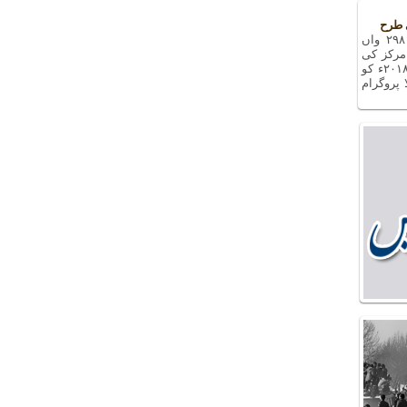
 طرح
دفاع مقدس سے متعلق یادوں بھری رات کا ۲۹۸ واں
مرکز کی
کوششوں سے، جمعرات کی شام، ۲۷ دسمبر ۲۰۱۸ء کو
 پروگرام