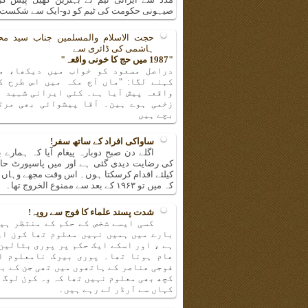
صیہونی حکومت کی ٹیم کو دو-ایک سے شکست 
حجت الاسلام والمسلمین جناب سید مح
ہاشمی کی ڈائری سے
"1987 میں حج کا خونی واقعہ"
دراصل مسعود کو خواب میں دیکھا، م
کہنے لگا: "ماں آج مکہ میں اس طرح ک
واقعہ پیش آیا ہے۔ کئی ایرانی شہید ا
زخمی ہوے ہین۔ آقا پیشوائی بھی مرت
بچے ہیں
ساواکی افراد کے ساتھ سفر!
اگلے دن صبح دوبارہ پیغام آیا کہ ہمارے ب
کی رضایت دیدی گئی ہے اور میں پاسپورٹ حا
کیلئے اقدام کرسکتا ہوں۔ اس وقت مجھے وہاں پر
کہ میں تو ۱۹۶۳ کے بعد سے ممنوع الخروج تھا۔
شدت پسند علماء کا فوج سے رویہ!
کسی ایسے شخص کے حکم کے منتظر ہیں
بارے میں ہمیں نہیں معلوم تھا کون او
ہے ، اور اسکے ایک حکم پر پوری بٹالین
عام ہونا تھا۔ پوری بیرک نامعلوم ا
فوجی عناصر کے ہاتھوں میں تھی جن کے ب
کچھ بھی معلوم نہیں تھا کہ وہ کون لوگ 
کہاں سے آرڈر لے رہے ہیں۔