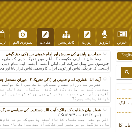
خبریں
انٹرویو
رپورٹ
کانفرنسیں
مقالات
تصویری البم
ٹرین
حجاب پر پابندی کی سازش اور امام خمینی (رہ) کی حق گوئی
Englis
رضا خان نے اپنی حکومت کے آغاز میں دھوکہ دہی کے طریقے کو
جلوسوں میں پیدل شرکت کی؛ لیکن آہستہ آہستہ اپنے تمام دینی عق
آپہنچی کہ فرنگی لباس اور ٹوپی ایران کا رسمی لباس قرار پایا اور مج
آیت اللہ غفاری، امام خمینی (رہ) کی تحریک کے دوران مستقل 
تقریر کے دوران غضب و غصے کی حالت میں ایک پولیس ا
پیچھے، کمر پر ہاتھ رکھ کر کھڑا ہوگیا۔ آیت اللہ غفا
آفیسر، آپ بھی دوسرے لوگوں کی طرح بیٹھ کر سنیں۔ آپ 
ڈرانا چاہتے ہیں؟!"
ے ایک
شعلہ بیان خطابت کے مالک؛ آیت اللہ دستغیب کی سیاسی سرگرمی
(سن ۱۹۶۲ء سے ۱۹۶۴ء تک)
اگر ہم چند ایسے علماء کا نام لینا چاہیں کہ جن کا نام شر
ساتھ جڑ گیا ہو تو بغیر کسی شک کے اُن میں سے ایک نام سید 
انہ کا