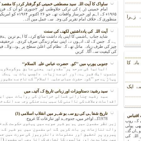
ساواک کا آیت اللہ سید مصطفی خمینی کو گرفتار کرنے کا مقصد کی
امام خمینی (رہ) کی ترکی جلاوط
۱۹۶۵ء کے اہم اور خبرس
 زہرا
منظوری کے خلاف امام تقریر کی وجہ سے عمل میں آئے۔
آیت اللہ کی یادداشتیں لکھنے کی سنت
شاید جناب ہاشمی کا اپنی یاد داشت شائع کرنے کا اہم ترین ہدف 
ہے کہ جس کے لئے انہوں نے اپنی تمام زندگی صرف کردی۔ درحقیقت
چیز کی طرف زیادہ مائل تھے کہ نظام کی اعلیٰ سطح پر ہونے والے فی
کی کیفیت سے آگاہ کریں
انہ کا
جنوبی یورپ میں ’’کوہ حضرت عباس علیہ السلام‘‘
البانیا کی سرحد پر’’مقدونیہ یعنی سابق یوگوسلاویا 
منسوب ایک قبر ہے۔اور اس سے زیادہ دلچسپ بات یہ ہےکہ ت
پہاڑ ہے جو ’’کوہ حضرت عباس علیہ السلام‘‘ کے نام سے مشہور 
ے ایک
سید رشید: دستاویزات اور زبانی تاریخ کے آئینے میں
سید رشید چنارانی شمالی خراسان کی روایات میں ایک
اقدامات ،علاقے کی ناامنی کا سبب بنے جنکی وجہ سے انکے خ
تاریخ شفاہی کی رو سے بو شہر میں انقلاب اسلامی (3)
 اقتباس
1978کے اواخر میں، جدوجہد اور تنازعات کا عروج
ں کے روپ
زیر نظر مضمون میں ہم بو شہر صوبے میں پہلوی حکومت کے خلا
ھی پولی
والے تنازعات پر بات کریں گے اس مضمون میں بو شہر کے ل
وہاں گئے
پیروی پر تحقیق اور معلومات ،انٹرویوز کی صورت میں جمع
 اللہ کی
میں مجاہدین اور عالموں کا تعارف کرانا بھی اس مضمون (آر
تے ہوئے