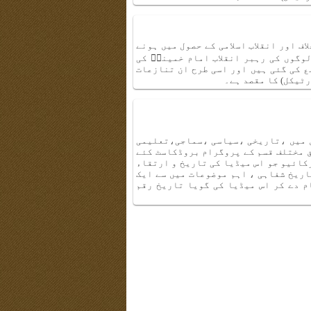
ف اور انقلاب اسلامی کے حصول میں ہونے
وگوں کی رہبر انقلاب امام خمینیؓ کی
 کی گئی ہیں اور اسی طرح ان تنازعات
ٹیکل) کا مقصد ہے۔
 ہیں اور ان سالوں میں ،تاریخی ،سیاسی ،سماجی،تعلیمی
ق مختلف قسم کے پروگرام بروڈکاسٹ کئے
کائیو جو اس میڈیا کی تاریخ و ارتقاء
اریخ شفاہی ، اہم موضوعات میں سے ایک
م دے کر اس میڈیا کی گویا تاریخ رقم