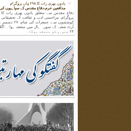
یادوں بھری رات کا ۲۹۸ واں پروگرام
مدافعین حرم،دفاع مقدس کے سپاہیوں کی
پروگرام، مزاحمتی ادب و ثقافت کے تحقیقاتی 
آرٹ شعبے کے سورہ ہال میں منعقد ہوا ۔ اگلا
۲۴ جنوری کو منعقد ہوگا۔