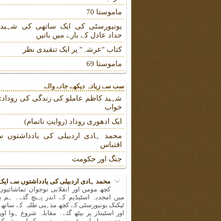
ماموستا 70
یونیورسٹی کی ایک ساتھی کی شہیدہ
حداد عادل کے بارے میں باتیں
کتاب "عرشہ" پر ایک تنقیدی نظر
ماموستا 69
سب سے زیادہ دیکھے جانے والے
شہید کاظم عاملو کی زندگی کی روداد: ب
خواب
ایک ادھوری روداد (روایتِ ناتمام)
محمد ہادی اردبیلی کی یادداشتوں س
اقتباس
جنگ اور حکومت
محمد ہادی اردبیلی کی یادداشتوں سے ایک
کچھ مومن اور انقلابی نوجوان تماشائیو
میں امجدیہ اسٹیڈیم کے اندر پہنچ گئے۔ ہم ب
ٹیکنک یونیورسٹی کے کچھ مذہبی طلبہ کے ساتھ 
اور اسٹینڈز پر بیٹھ گئے۔ مقابلہ شروع ہوا اور
مدد سے ایرانی ٹیم نے بہترین کھیل پیش کر