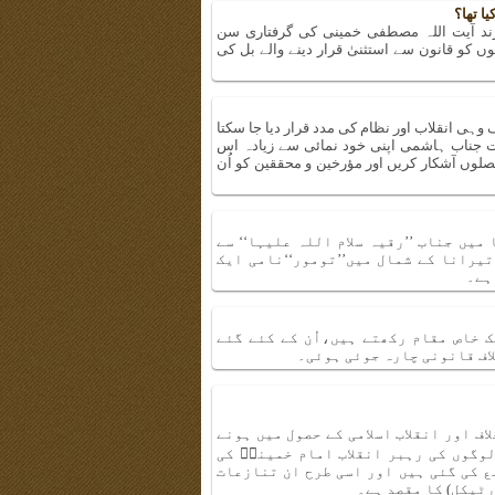
ا تھا؟
نی اور ۲جنوری کو اُن کے فرزند آیت اللہ مصطفی خمینی کی گرفتاری سن
از واقعات تھے جو ۲۶ اکتوبر ۱۹۶۴ء کو امریکیوں کو قانون سے استثنیٰ قرار دینے والے بل کی
وہی انقلاب اور نظام کی مدد قرار دیا جا سکتا
 جناب ہاشمی اپنی خود نمائی سے زیادہ اس
صلوں آشکار کریں اور مؤرخین و محققین کو اُن
میں جناب ’’رقیہ سلام اللہ علیہا‘‘ سے
یرانا کے شمال میں’’تومور‘‘نامی ایک
ہے۔
 خاص مقام رکھتے ہیں،اُن کے کئے گئے
لاف قانونی چارہ جوئی ہوئی۔
ف اور انقلاب اسلامی کے حصول میں ہونے
وگوں کی رہبر انقلاب امام خمینیؓ کی
 کی گئی ہیں اور اسی طرح ان تنازعات
ٹیکل) کا مقصد ہے۔