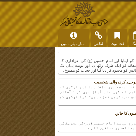
نگ
فٹ نوٹ
لنکس
ہمارے بارے میں
 اپنایا اور امام حسین (ع) کی عزاداری کے
ائد کو ایک طرف رکھ دیا اور نوبت یہاں تک
الس کو محدود کر دیا گیا اور حجاب کو ممنوع۔
جدوجہد کرنے والی شخصیت
فسر مسجد میں داخل ہوا اور لوگوں کے
ری نے گرج دار آواز میں کہا: "جناب
اس طرح کیوں کھڑے ہیں؟ کیا لوگوں کو
وں کا جائزہ
وع ہی سے امام خمینی (رہ) کی تحریک کی
عبد الحسین دستغیب کا ہے۔