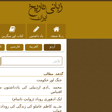
پہلا صفحہ
یاد داشتیں
کتاب اور میگزین
اُردو
العربية
فارسي
h
ہم سے رابطہ
گذشتہ مطالب
جنگ اور حکومت
محمد ہادی اردبیلی کی یادداشتوں س
اقتباس
ایک ادھوری روداد (روایتِ ناتمام)
شہید کاظم عاملو کی زندگی کی روداد: ب
خواب