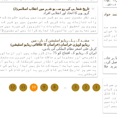
دے دی۔
تاریخ شفاہی کی رو سے بو شہر میں انقلاب اسلامی(2)
گروہوں کا اتحاد اور انقلابی افراد
مد جواد
زیر نظر مضمون میں ہم بو شہر صوبے میں پہلوی حکومت کے خلا
والے تنازعات پر بات کریں گے اس مضمون میں بو شہر کے ل
پیروی پر تحقیق اور معلومات ،انٹرویوز کی صورت میں جمع
جھے سے
میں مجاہدین اور عالموں کا تعارف کرانا بھی اس مضمون (آر
ا خونی
ور کئی
ے مرتے
مشہد کے پہلے ریڈیو اسٹیشن کے بارے میں
ریڈیو ڈویژن خراسان (خراسان کا علاقائی ریڈیو اسٹیشن)
کرنل علی اصغر نظام الملکی کی یادیں،
ایران کے ریڈیو کے افتتاح کو 75 سال گزر چکے
،تفریحی اور معلوماتی و حالات حاضرہ اور خبروں سے متعل
اہر جانے
گئے ہیں۔ اس بات سے کوئی انکار نہیں کرسکتا کہ ریڈیو آر
صل کرنے
پر مشتمل ہیں نہایت اہمیت کے حامل ہیں لہذا ریڈیو کی ت
 پتہ چلا
ہے جس پر تاریخ شفاہی کام کررہی ہے اوراس کام کو انجا
کرسکتی ہے۔
 جس کے
12
11
10
9
8
...
3
2
1
ر کہاں
 کا قتل
ور غیر
ارے میں
ہیں اور