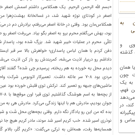
«بسم الله الرحمن الرحیم. یک همکلاسی داشتم اسمش اصغر خان
اصغر در کودتای نوژه شهید شد، در غسالخانة بهشت‌زهرا من
ن به
همکلاس‌مان بود. وقتی درِ خانة اصغر می‌رفتم، برادرش دم در م
ی
بود، بهش می‌گفتم محرم برو به اصغر بگو بیاد. می‌رفت اصغر رو صدا
تللّی. محرم در عملیات خیبر شهید شد. بزرگ شده بود، پاسدار
وی و
دفن کردم با همان لباس پاسداری؛ خواهرش بالا سر قبر ایستا
ه گذشته
داداشم رو دربیار اذیت می‌شه، کمربندش رو باز کن اذیت می‌شه
ا همان
دیدم محل یه خورده به هم ریخته، پرسیدم چی شده؟ گفتند آقای
ت چون
مردی بود 8-7 سر عائله داشت. تعمیرکار اتوبوس شرک
 به یک
ماشین‌های جبهه رو تعمیر کند. ترکش توی قلبش خورده بود عین 
ن فهم،
می‌دهد
جوان بودیم، مادرش هم با اینها زندگی می‌کرد. مادرش هی به من
کند، در
بده که من این رو یادگار نگه دارم. وقتی بچه‌های محل شَت و شی
گیرانه
احساس و
نوذری اسیر شده. خب کریم اسیر شد موند، مادر کریم هیچ جا نرف
همسایه‌ها رفت، همه‌اش به ترکی می‌گفت: «کریم گَلَر، بالام گَلَر،