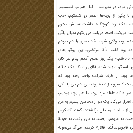
ی بود، در دبیرستان کنار هم می‌نشستیم.
 با یکی از بچه‌ها اصغر رو شستیم، خب
ی‌آمد، یک برادر کوچک‌تر داشت اسمش محرم
 می‌کرد، اصغر می‌آمد می‌رفتیم دنبال یللّی
 شده بود، وقتی شهید شد محرم را هم خودم
ده بود گفت: «آقا مرتضی، این پوتین‌های
 داداشم.» یک روز صبح آمدم بیام سر کار،
 راستگو شهید شده. آقای راستگو یک عاقله
ت واحد بود، از طرف شرکت واحد رفته بود که
یک کنسرو باز شده بود، این هم من با یکی
از بچه‌ها به اسم هوشنگ گذاشتیم توی قبر؛ اون موقع‌ها با 8-7 سر عائله عاقله مرد بود، ما هم بچه بودیم،
 اصرار می‌کرد یک مو از محاسن پسرم به من
ل از عملیات رمضان برگشتند، گفتند که کریم
ت، نه عروسی رفت، نه بازار رفت، نه خونة
 قاپونوندالُندا قالار» کریمم می‌آد می‌مونه