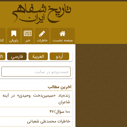
صفحه نخست
خاطرات
خبر
پاورقی
کتا
اُردو
العربية
فارسي
sh
آخرین مطالب
زنده‌یاد «سیمین‌دخت وحیدی» در آینه 
شاعران
100 سؤال/42
خاطرات محمد‌علی شعبانی