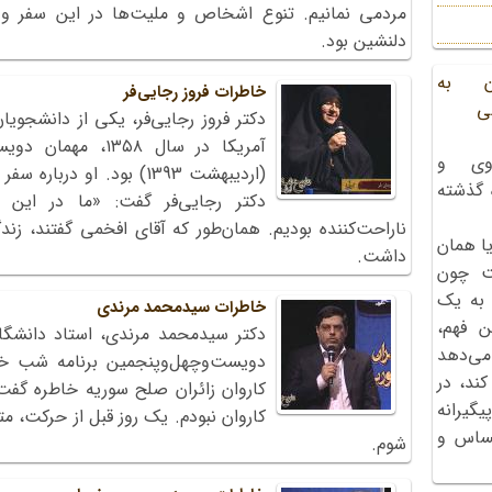
مردمی نمانیم. تنوع اشخاص و ملیت‌ها در این سفر و ب
دلنشین بود.
ن به
خاطرات فروز رجایی‌فر
ی
دکتر فروز رجایی‌فر، یکی از دانشجوی
آمریکا در سال ۳۵۸
وی و
(اردیبهشت 1393) بود. او 
ه گذشته
دکتر رجایی‌فر گفت: «ما در ای
ناراحت‌کننده بودیم. همان‌طور که آقای افخمی گفتند، 
ا همان
داشت.
ت چون
 به یک
خاطرات سیدمحمد مرندی
ن فهم،
دکتر سیدمحمد مرندی، استاد دانشگا
می‌دهد
کند، در
کاروان زائران صلح سوریه خاطره گف
گیرانه
کاروان نبودم. یک روز قبل از حرکت، 
احساس و
شوم.