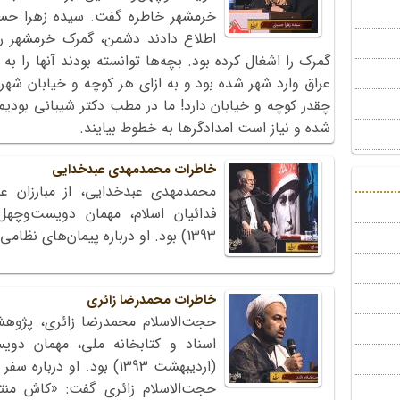
خرمشهر خاطره گفت. سیده زهرا حسین
اطلاع دادند دشمن، گمرک خرمشهر را
گمرک را اشغال کرده بود. بچه‌ها توانسته بودند آنها را به 
عراق وارد شهر شده بود و به ازای هر کوچه و خیابان شهر
چقدر کوچه و خیابان دارد! ما در مطب دکتر شیبانی بودیم
شده و نیاز است امدادگرها به خطوط بیایند.
خاطرات محمدمهدی عبدخدایی
محمدمهدی عبدخدایی، از مبارزان 
فدائیان اسلام، مهمان دویست‌وچه
1393) بود. او درباره پیمان‌های نظامی و استعمار نو خاطره گفت.
خاطرات محمدرضا زائری
حجت‌الاسلام محمدرضا زائری، پژوهش
اسناد و کتابخانه ملی، مهمان دوی
(اردیبهشت 1393) بود. او 
حجت‌الاسلام زائری گفت: «کاش منتظ