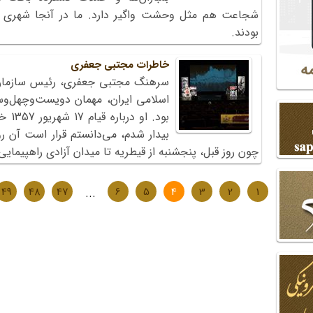
شجاعت هم مثل وحشت واگیر دارد. ما در آنجا شهری د
بودند.
خاطرات مجتبی جعفری
سرهنگ مجتبی جعفری، رئیس سازمان ا
بیدار شدم، می‌دانستم قرار است آن رو
چون روز قبل، پنجشنبه از قیطریه تا میدان آزادی راهپیمایی
49
48
47
...
6
5
4
3
2
1