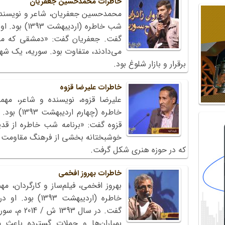
خاطرات محمدحسین جعفریان
محمدحسین جعفریان، شاعر و نویسنده
شب خاطره (ارد
گفت. جعفریان گفت: «دمشقی که ما 
می‌دادند، متفاوت بود. سوریه، یک شهر ز
برقرار و بازار شلوغ بود.
خاطرات علیرضا قزوه
علیرضا قزوه، نویسنده و شاعر، مه
خاطره (چها
قزوه گفت: «برنامه شب خاطره از قدی
خوشبختانه بخشی از فرهنگ مقاومت ج
که در حوزه هنری شکل گرفت.
خاطرات بهروز افخمی
بهروز افخمی، فیلم‌ساز و کارگردان، 
خاطره (اردیبهشت 3
گفت. در سال
بمباران‌ها و حملات گسترده باعث 