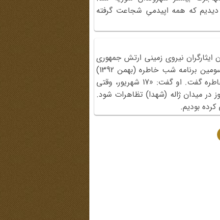
یدیم که همه اپیدمیِ شجاعت گرفته
یثارگران نیروی ‌زمینی ارتش جمهوری
اسلامی ایران، مهمان دویست‌وچهل‌وسومین برنامه شب خاطره (بهمن 1392)
بود. او درباره قیام 17 شهریور 1357 خاطره گفت. او گفت: «17 شهریور، وقتی
ز در میدان ژاله (شهدا) تظاهرات شود.
 کرده بودیم.