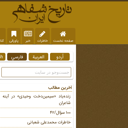
صفحه نخست
خاطرات
خبر
پاورقی
کتا
اُردو
العربية
فارسي
sh
آخرین مطالب
زنده‌یاد «سیمین‌دخت وحیدی» در آینه 
شاعران
100 سؤال/42
خاطرات محمد‌علی شعبانی