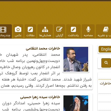
ب و نشریه
مصاحبه
یادداشت
گزارش
همایش‌ها
مقالات
عکس
چندرسانه
خاطرات محمد انتظامی
Engli
محمد انتظامی، پدر شهیدان خر
بر اثر انفجار بمب توسط گروهک تر
شیراز شهید شدند. محمد انتظامی گفت: «شنبۀ هر هفته د
خاطرات
به رفتن نداشتم. بچه‌ها اصرار کردند. وقتی رسیدیم، همان
خاطرات سیده زهرا حسینی
سیده زهرا حسینی، امدادگر دوران 