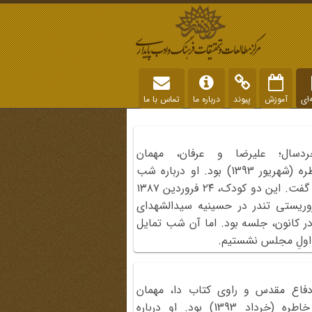
‌ای
آموزش
پیوند
درباره ما
تماس با ما
دسال؛ علیرضا و عرفان، مهمان
دویست‌وچهل‌ونهمین برنامه شب خاطره (شهریور 1393) بود. او درباره شب
انفجار در کانون رهپویان وصال خاطره گفت. این دو کودک، ۲۴‌ فروردین‌ ۱۳۸۷
وریستی تندر در حسینیه سیدالشهدای
ر کانون، جلسه بود. اما آن شب تمایل
 اولِ مجلس نشستیم.
دفاع مقدس و راوی کتاب دا، مهمان
دویست‌وچهل‌وششمین برنامه شب خاطره (خرداد 1393) بود. او درباره