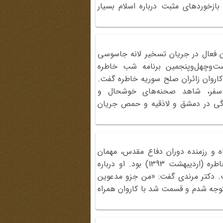
ازخوردهای مثبت درباره اسلام بسیار
ان فعال در جریان تسخیر لانه جاسوسی
۱، مهمان دویست‌وچهل‌وپنجمین برنامه شب خاطره
درباره سفر کاروان زائران صلح سوریه خاطره گفت.
ن سفر، شاهد صحنه‌های خوشحال و
زندگی در دمشق و لاذقیه و حمص جریان
ه و رزمنده دوران دفاع مقدس، مهمان
دویست‌وچهل‌وپنجمین برنامه شب خاطره (اردیبهشت 1393) بود. او درباره
ت. دکتر مرندی گفت: «من جزو مدعوین
متوجه شدم و قسمت شد با کاروان همراه